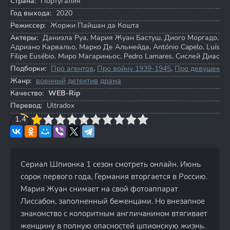
Страна:
Португалия
Год выхода:
2020
Режиссер:
Жоржи Пайшан да Кошта
Актеры:
Даниэла Руа
,
Мария Жуан Бастуш
,
Диого Моргадо
,
Адриано Карвальо
,
Марко Де Альмейда
,
António Capelo
,
Luís
Filipe Eusébio
,
Миро Магариньос
,
Pedro Lamares
,
Сислей Диас
Подборки:
Про агентов
,
Про войну 1939-1945
,
Про девушек
Жанр:
военный
детектив
драма
Качество:
WEB-Rip
Перевод:
Ultradox
3
1.4
4
5
6
7
8
9
10
Сериал Шпионка 1 сезон смотреть онлайн. Июнь
сорок первого года, Германия вторгается в Россию.
Мария Жуан снимает на свой фотоаппарат
Лиссабон, заполненный беженцами. Но внезапное
знакомство с колоритным англичанином втягивает
женщину в полную опасностей шпионскую жизнь.