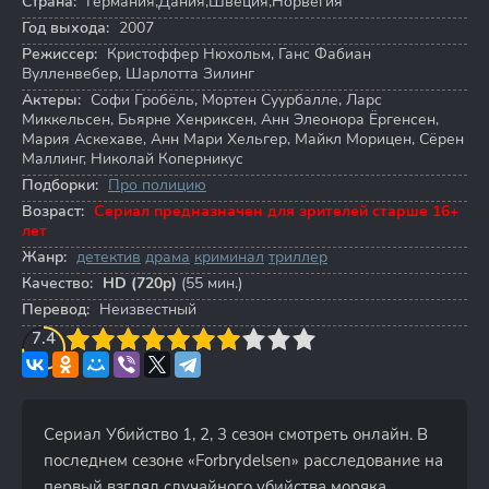
Страна:
Германия,Дания,Швеция,Норвегия
Год выхода:
2007
Режиссер:
Кристоффер Нюхольм
,
Ганс Фабиан
Вулленвебер
,
Шарлотта Зилинг
Актеры:
Софи Гробёль
,
Мортен Суурбалле
,
Ларс
Миккельсен
,
Бьярне Хенриксен
,
Анн Элеонора Ёргенсен
,
Мария Аскехаве
,
Анн Мари Хельгер
,
Майкл Морицен
,
Сёрен
Маллинг
,
Николай Коперникус
Подборки:
Про полицию
Возраст:
Сериал предназначен для зрителей старше 16+
лет
Жанр:
детектив
драма
криминал
триллер
Качество:
HD (720p)
(55 мин.)
Перевод:
Неизвестный
3
7.4
4
5
6
7
8
9
10
Сериал Убийство 1, 2, 3 сезон смотреть онлайн. В
последнем сезоне «Forbrydelsen» расследование на
первый взгляд случайного убийства моряка