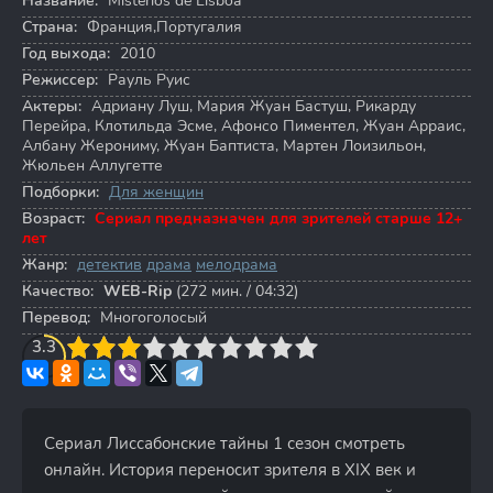
Название:
Mistérios de Lisboa
Страна:
Франция,Португалия
Год выхода:
2010
Режиссер:
Рауль Руис
Актеры:
Адриану Луш
,
Мария Жуан Бастуш
,
Рикарду
Перейра
,
Клотильда Эсме
,
Афонсо Пиментел
,
Жуан Арраис
,
Албану Жерониму
,
Жуан Баптиста
,
Мартен Лоизильон
,
Жюльен Аллугетте
Подборки:
Для женщин
Возраст:
Сериал предназначен для зрителей старше 12+
лет
Жанр:
детектив
драма
мелодрама
Качество:
WEB-Rip
(272 мин. / 04:32)
Перевод:
Многоголосый
3
3.3
4
5
6
7
8
9
10
Сериал Лиссабонские тайны 1 сезон смотреть
онлайн. История переносит зрителя в XIX век и