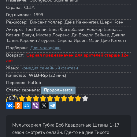
Название:
SpongeBob SquarePants
Страна:
США
Год выхода:
1999
Режиссер:
Винсент Уоллер
,
Дэйв Каннингэм
,
Шерм Коэн
Актеры:
Том Кенни
,
Билл Фагербакки
,
Роджер Бампасс
,
Клэнси Браун
,
Мистер Лоуренс
,
Ди Брэдли Бейкер
,
Джилл
Тэлли
,
Кэролин Лоуренс
,
Сирена Ирвин
,
Мэри Джо Кэтлетт
Подборки:
Для молодёжи
Возраст:
Сериал предназначен для зрителей старше 12+
лет
Жанр:
комедия
семейный
фэнтези
Качество:
WEB-Rip
(22 мин.)
Перевод:
RuDub
Статус сериала:
Продолжается
3
8.7
4
5
6
7
8
9
10
Мультсериал Губка Боб Квадратные Штаны 1-17
сезон смотреть онлайн. Где-то на дне Тихого