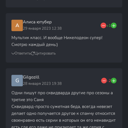
Алиса ютубер
А
+1
29 января 2023 12:38
Мультик класс. И вообще Никелодеон супер!
Смотрю каждый день:)
Ответить
Цитировать
Gilgozill
G
-2
28 января 2023 19:38
Одни пишут про сквидварда другие про сезоны а
третие это Саня
Сквидвард-просто сужетная беда, всегда невезет
делает одно получается другое к спанчу относится
своенравно есть серии в которых он его ненавидит
есть где его даже не призирает та же серия с