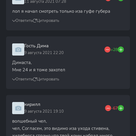
11 августа 2021 07:28
лол я начал смотреть только иза гуфе губера
Ответить
Цитировать
Гость Дима
+28
9 августа 2021 22:20
Димаста,
Мне 24 и я тоже захотел
Ответить
Цитировать
кирилл
-67
9 августа 2021 19:10
волшебный чел,
чел, Согласен, это видимо иза ухода стивена,
хилеберга страно что твой комм набрал много