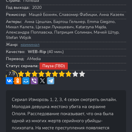
Страна:
Польша
Год выхода:
2020
Режиссер:
Мацей Бохняк
,
Славомир Фабицки
,
Анна Казеяк
Актеры:
Анна Цешлак
,
Бартош Гельнер
,
Emma Giegzno
,
Михал Калета
,
Цезари Лукашевич
,
Katarzyna Majda
,
Александра Поплавска
,
Патриция Солиман
,
Мачей Штур
,
Stefan Wójcik
Жанр:
криминал
Качество:
WEB-Rip
(40 мин.)
Перевод:
AMedia
Статус сериала:
Пауза (TBD)
3
7.9
4
5
6
7
8
9
10
Сериал Изморозь 1, 2, 3, 4 сезон смотреть онлайн.
Молодая девушка жестоко убита на окраине
Ополя. Расследование показывает, что она была
одной из многих жертв серийного убийцы-
психопата. На месте преступления появляется