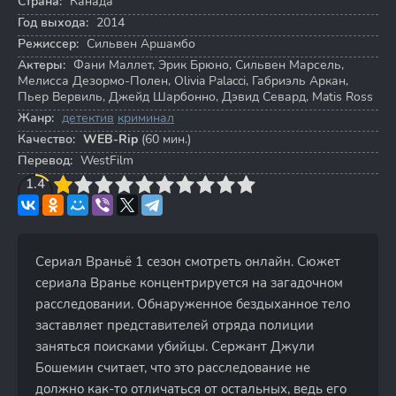
Страна:
Канада
Год выхода:
2014
Режиссер:
Сильвен Аршамбо
Актеры:
Фани Маллет
,
Эрик Брюно
,
Сильвен Марсель
,
Мелисса Дезормо-Полен
,
Olivia Palacci
,
Габриэль Аркан
,
Пьер Вервиль
,
Джейд Шарбонно
,
Дэвид Севард
,
Matis Ross
Жанр:
детектив
криминал
Качество:
WEB-Rip
(60 мин.)
Перевод:
WestFilm
3
1.4
4
5
6
7
8
9
10
Сериал Враньё 1 сезон смотреть онлайн. Сюжет
сериала Вранье концентрируется на загадочном
расследовании. Обнаруженное бездыханное тело
заставляет представителей отряда полиции
заняться поисками убийцы. Сержант Джули
Бошемин считает, что это расследование не
должно как-то отличаться от остальных, ведь его