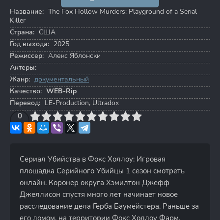
Название:
The Fox Hollow Murders: Playground of a Serial
Killer
Страна:
США
Год выхода:
2025
Режиссер:
Алекс Яблонски
Актеры:
Жанр:
документальный
Качество:
WEB-Rip
Перевод:
LE-Production, Ultradox
3
4
0
5
6
7
8
9
10
Сериал Убийства в Фокс Холлоу: Игровая
площадка Серийного Убийцы 1 сезон смотреть
онлайн. Коронер округа Хэмилтон Джефф
Джеллисон спустя много лет начинает новое
расследование дела Герба Баумейстера. Раньше за
его домом, на территории Фокс Холлоу Фарм,