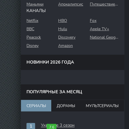
Маньяки
Апокалипсис
Путешествие во времени
КАНАЛЫ
Netflix
HBO
Fox
BBC
Hulu
Apple TV+
Peacock
Discovery
National Geographic
Disney
Amazon
НОВИНКИ 2026 ГОДА
ПОПУЛЯРНЫЕ ЗА МЕСЯЦ
СЕРИАЛЫ
ДОРАМЫ
МУЛЬТСЕРИАЛЫ
Укрытие 3 сезон
7.6