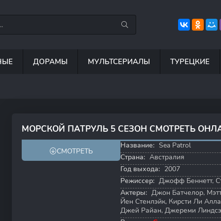
НЫЕ
ДОРАМЫ
МУЛЬТСЕРИАЛЫ
ТУРЕЦКИЕ
7.5
8.8
8.5
6
МОРСКОЙ ПАТРУЛЬ 5 СЕЗОН СМОТРЕТЬ ОНЛ
7.9
7.5
Название:
Sea Patrol
СМОТРЕТЬ
Страна:
Австралия
Год выхода:
2007
Режиссер:
Джофф Беннетт
,
С
Актеры:
Джон Батчелор
,
Мэт
Йен Стенлэйк
,
Кирсти Ли Алл
Джей Райан
,
Джереми Линдсэ