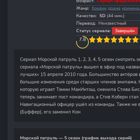
Возраст:
Сериал предназнач
Жанр:
боевик
драма
кримина
Качество:
SD
(44 мин.)
Перевод:
Неизвестный
Статус сериала:
Завершён
80
1
2
3
7.8
4
5
6
7
8
9
10
Сериал Морской патруль 1, 2, 3, 4, 5 сезон смотреть
сериала «Морской патруль» вышел в эфир под назва
лучших» 15 апреля 2010 года. Большинство актёров 
большие изменения среди старших членов экипажа. 
которую играет Тэмми МакИнтош, сменила Стива Би
теперь занимает пост командира, а Стив Коберн ста
Навигационный офицер ушёл из команды. Также не
(Буффер), его заменил Кон
Морской патруль — 5 сезон (график выхода серий)