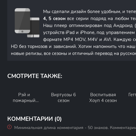
Мы сделали дизайн более удобным, и теп
4, 5 сезон
все серии подряд на любом те
Наш плеер оптимизирован под Андроид (
устройств iPad и iPhone, под управление
формате MP4 MOV, M4V и AVI. Каждую с
HD без тормозов и зависаний. Хотим напомнить что наш
новые релизы, все сезоны и отличный перевод на русско
СМОТРИТЕ ТАКЖЕ:
Рэй и
Виртуозы 6
Воспитывая
Гет
пожарный
сезон
Хоуп 4 сезон
патруль 1
сезон
КОММЕНТАРИИ (0)
Минимальная длина комментария - 50 знаков. Комментари