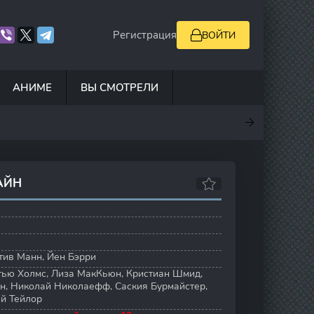
Регистрация
ВОЙТИ
АНИМЕ
ВЫ СМОТРЕЛИ
.9
7
6.7
0
АЙН
тив Манн
,
Йен Бэрри
тью Холмс
,
Лиза МакКьюн
,
Кристиан Шмид
,
ан
,
Николай Николаефф
,
Саския Бурмайстер
,
й Тейлор