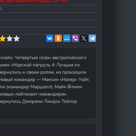
ен для зрителей старше 12+ лет
л
 онлайн. Четвёртый сезон австралийского
нием «Морской патруль 4: Лучшие из
вернулись к своим ролям, но произошли
Новый командир — Максин «Нокер» Уайт,
сли (командир Маршалл). Майк Флинн
л новым лейтенант-командиром.
 вернулись Джереми Линдси Тейлор