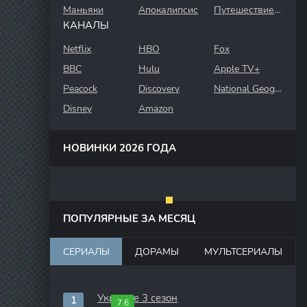
Маньяки
Апокалипсис
Путешествие во времени
КАНАЛЫ
Netflix
HBO
Fox
BBC
Hulu
Apple TV+
Peacock
Discovery
National Geographic
Disney
Amazon
НОВИНКИ 2026 ГОДА
ПОПУЛЯРНЫЕ ЗА МЕСЯЦ
СЕРИАЛЫ
ДОРАМЫ
МУЛЬТСЕРИАЛЫ
Укрытие 3 сезон
7.6