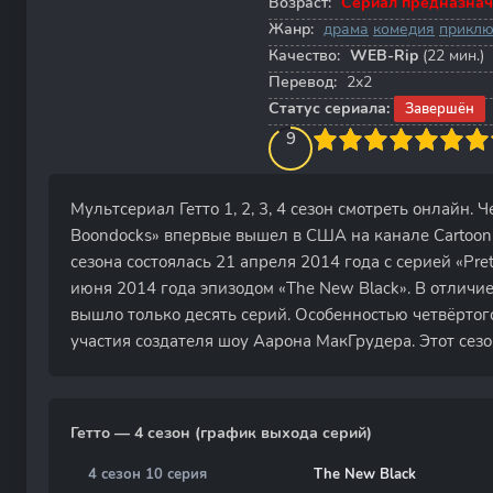
Возраст:
Сериал предназнач
Жанр:
драма
комедия
прикл
Качество:
WEB-Rip
(22 мин.)
Перевод:
2x2
Статус сериала:
Завершён
90
1
2
3
4
9
5
6
7
8
9
10
Мультсериал Гетто 1, 2, 3, 4 сезон смотреть онлайн.
Boondocks» впервые вышел в США на канале Cartoon 
сезона состоялась 21 апреля 2014 года с серией «Pret
июня 2014 года эпизодом «The New Black». В отличие
вышло только десять серий. Особенностью четвёртого 
участия создателя шоу Аарона МакГрудера. Этот сезо
Гетто — 4 сезон (график выхода серий)
4 сезон 10 серия
The New Black