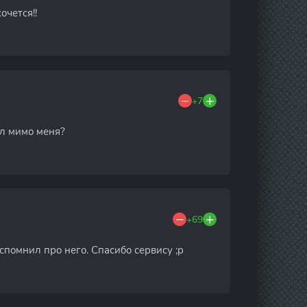
очется!!
+7
ёл мимо меня?
+69
спомнил про него. Спасибо сервису ;p