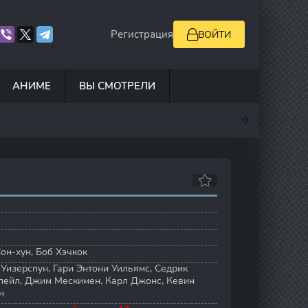
Регистрация
ВОЙТИ
АНИМЕ
ВЫ СМОТРЕЛИ
.7
10
7
6.9
он-хун
,
Боб Хэчкок
Уизерспун
,
Гари Энтони Уильямс
,
Седрик
лейл
,
Джим Мескимен
,
Карл Джонс
,
Кевин
н