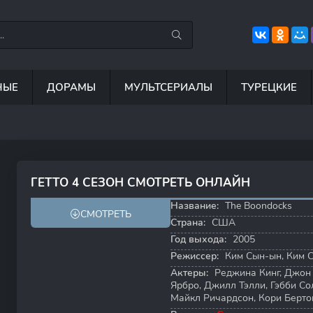
НЫЕ
ДОРАМЫ
МУЛЬТСЕРИАЛЫ
ТУРЕЦКИЕ
7.5
8.8
8.5
6
ГЕТТО 4 СЕЗОН СМОТРЕТЬ ОНЛАЙН
7.9
8.5
Название:
The Boondocks
СМОТРЕТЬ
Страна:
США
Год выхода:
2005
Режиссер:
Ким Сын-ын
,
Ким С
Актеры:
Реджина Кинг
,
Джон 
Ярбро
,
Джилл Тэлли
,
Гэбби Со
Майкл Ричардсон
,
Кори Берто