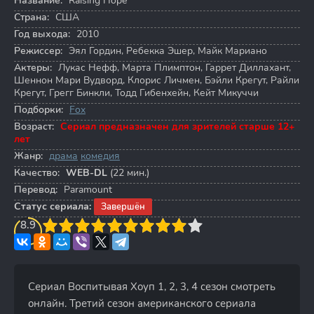
Название:
Raising Hope
Страна:
США
Год выхода:
2010
Режиссер:
Эял Гордин
,
Ребекка Эшер
,
Майк Мариано
Актеры:
Лукас Нефф
,
Марта Плимптон
,
Гаррет Диллахант
,
Шеннон Мари Вудворд
,
Клорис Личмен
,
Бэйли Крегут
,
Райли
Крегут
,
Грегг Бинкли
,
Тодд Гибенхейн
,
Кейт Микуччи
Подборки:
Fox
Возраст:
Сериал предназначен для зрителей старше 12+
лет
Жанр:
драма
комедия
Качество:
WEB-DL
(22 мин.)
Перевод:
Paramount
Статус сериала:
Завершён
3
8.9
4
5
6
7
8
9
10
Сериал Воспитывая Хоуп 1, 2, 3, 4 сезон смотреть
онлайн. Третий сезон американского сериала