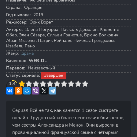
Название:
Au dela des apparences
Страна:
Франция
Год выхода:
2019
Режиссер:
Эрик Ворет
Актеры:
Элена Ногуэрра
,
Паскаль Демолон
,
Клементе
Обер
,
Элен Сёзаре
,
Сильви Гранотье
,
Брюно Волкович
,
Alban Missener
,
Патрик Рейналь
,
Николас Грэндхомм
,
Изабель Рено
Жанр:
драма
Качество:
WEB-DL
Перевод:
Неизвестный
Статус сериала:
Завершён
3
1.4
4
5
6
7
8
9
10
Сериал Всё не так, как кажется 1 сезон смотреть
онлайн. Трудно найти более непохожих близнецов,
чем сестры Александра и Манон. Они выросли в
провинциальной французской семье с четырьмя