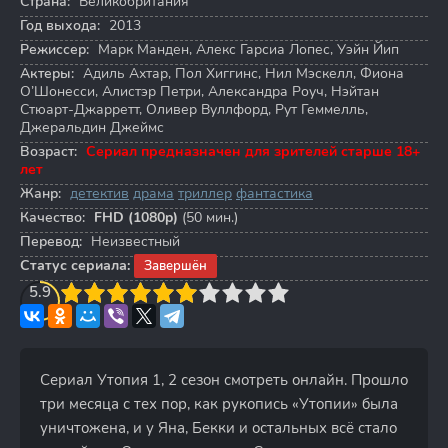
Страна:
Великобритания
Год выхода:
2013
Режиссер:
Марк Манден
,
Алекс Гарсиа Лопес
,
Уэйн Йип
Актеры:
Адиль Ахтар
,
Пол Хиггинс
,
Нил Мэскелл
,
Фиона
О’Шонесси
,
Алистэр Петри
,
Александра Роуч
,
Нэйтан
Стюарт-Джарретт
,
Оливер Вуллфорд
,
Рут Геммелль
,
Джеральдин Джеймс
Возраст:
Сериал предназначен для зрителей старше 18+
лет
Жанр:
детектив
драма
триллер
фантастика
Качество:
FHD (1080p)
(50 мин.)
Перевод:
Неизвестный
Статус сериала:
Завершён
3
5.9
4
5
6
7
8
9
10
Сериал Утопия 1, 2 сезон смотреть онлайн. Прошло
три месяца с тех пор, как рукопись «Утопии» была
уничтожена, и у Яна, Бекки и остальных всё стало