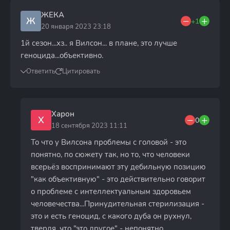
ЖЕКА
Ж
+1
20 января 2023 23:18
1й сезон...хз.. я Вилсон... в плане, это лучше
геноцида...объективно.
Ответить
Цитировать
Харон
Х
0
18 сентября 2023 11:11
То что у Вилсона проблемы с головой - это
понятно, по сюжету так, но то, что человеки
всерьёз воспринимают эту дебильную позицию
"как объективную" - это действительно говорит
о проблеме с интеллектуальным здоровьем
человечества...Принудительная стерилизация -
это и есть геноцид, с какого дуба он рухнул,
твердя, что "это другое" - непонятно.