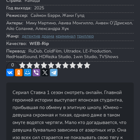
Страна:
Канада
Год выхода:
2025
Режиссер:
Саймон Бэрри
,
Жаки Гулд
Актеры:
Мику Мартино
,
Авива Монгилло
,
Анвен О’Дрискол
,
Айо Соланке
,
Александра Хук
Жанр:
детектив
драма
криминал
триллер
Качество:
WEB-Rip
Перевод:
RuDub, ColdFilm, Ultradox, LE-Production,
RedHeadSound, HDRezka Studio, 1win Studio, TVShows
3
4
0
5
6
7
8
9
10
Сериал Ставка 1 сезон смотреть онлайн. Главной
героиней истории выступает японская студентка,
прибывшая по обмену в элитную школу. Юмеко –
девушка скромная и тихая, однако даже в таком
омуте водятся чертяги. Мало кто догадывается, что
девушка буквально зависима от азартных игр. Она
изо всех сил старается не показывать свою тягу к