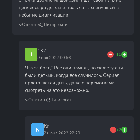
от рика дэрила мишон...они ищут свой путь не
цепляясь pа догмы и постулаты сгинувшей в
небытие цивилизации
Ответить
Цитировать
132
1
+10
9 мая 2022 00:56
Что за бред? Все они помнят, по сюжету они
были детьми, когда все случилось. Сериал
просто лютая дичь, даже с перемотками
смотреть на это невозможно.
Ответить
Цитировать
Ки
К
+2
2 июня 2022 22:29