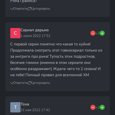
Рика Граймса?
Ответить
Цитировать
Сериал дерьмо
С
+2
1 июня 2022 17:51
С первой серии понятно что какая то хуйня!
Продолжала смотреть этот говносериал только из
за интриги про рика! Тупость этих подростков,
бесячие гомики (именно в этом сериале они
особенно раздражают) Ждала чего то 2 сезона! И
на тебе! Полный провал для вселенной ХМ
Ответить
Цитировать
Тоха
Т
+2
31 мая 2022 17:41