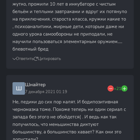
жутко, прожили 10 лет в инкубаторе с чистым
бельём и теплыми завтраками и вдруг их потянуло
на приключения. староста класса, кружки какие то
, психоаналитики, жирные дети, которым даже ни
одного урока самообороны не приподали, не
научили пользоваться элементарным оружием.....
блевотный бред
Ответить
Цитировать
Шнайтер
Ш
+21
7 декабря 2021 01:19
Не, педики до сих пор калят. И бодипозитивная
черномазка тоже. Похоже теперь ни один сериал с
запада без этого не обойдется( . И ведь как так
получилось, что меньшинства диктуют
большинству, а большинство хавает? Как они это
допустили?