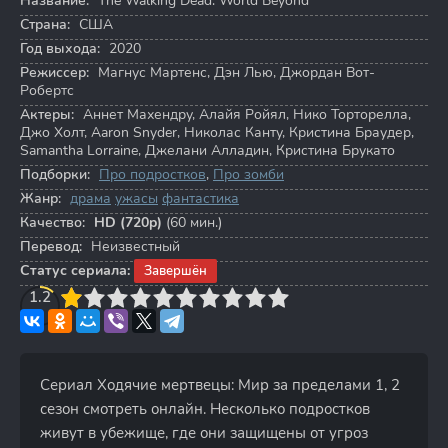
Название:
The Walking Dead: World Beyond
Страна:
США
Год выхода:
2020
Режиссер:
Магнус Мартенс
,
Дэн Лью
,
Джордан Вот-
Робертс
Актеры:
Аннет Махендру
,
Алайя Ройял
,
Нико Торторелла
,
Джо Холт
,
Aaron Snyder
,
Николас Канту
,
Кристина Браудер
,
Samantha Lorraine
,
Джелани Алладин
,
Кристина Брукато
Подборки:
Про подростков
,
Про зомби
Жанр:
драма
ужасы
фантастика
Качество:
HD (720p)
(60 мин.)
Перевод:
Неизвестный
Статус сериала:
Завершён
3
1.2
4
5
6
7
8
9
10
Сериал Ходячие мертвецы: Мир за пределами 1, 2
сезон смотреть онлайн. Несколько подростков
живут в убежище, где они защищены от угроз