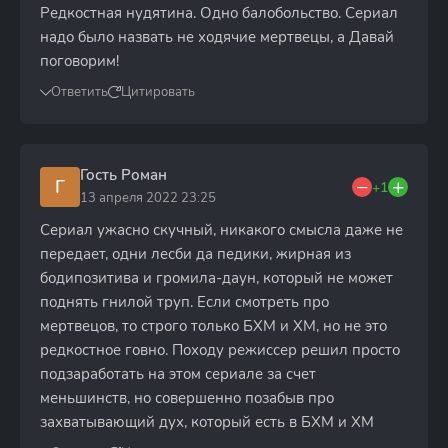
Редкостная нудятина. Одно балобольство. Сериал
надо было назвать не ходячие мертвецы, а Давай
поговорим!
Ответить
Цитировать
Гость Роман
Г
+1
13 апреля 2022 23:25
Сериал ужасно скучный, никакого смысла даже не
передает, одни лесби да педики, жирная из
бодипозитива и громила-даун, который не может
поднять гнилой труп. Если смотреть про
мертвецов, то строго только БХМ и ХМ, но не это
редкостное говно. Походу режиссер решил просто
подзаработать на этом сериале за счет
меньшинств, но совершенно позабыв про
захватывающий дух, который есть в БХМ и ХМ