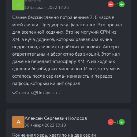
=-=-=-=
=
+4
12 февраля 2022 17:26
Cамые бессмысленно потраченные 7, 5 часов в
моей жизни. Предупрежу фанатов. хм. Это провал
для вселенной ходячих. Это не могучий СРМ из
ХМ, а куча додиков, которых развалила кучка
подростков, живших в райских условиях. Актёры
отвратительны и абсолютно без эмоций. Этот кал
даже не передаёт атмосферу ХМ. А из ходячих
сделали безобидных манекенов. И всё, что у меня
осталось после сериала- ненависть и передоз
пафоса, которым кишит сериал
Ответить
Цитировать
Алексей Сергеевич Колосов
А
+1
30 января 2022 19:19
Конченная херь, хватило на две серии