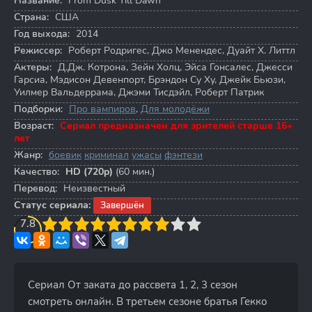
Название:
From Dusk Till Dawn
Страна:
США
Год выхода:
2014
Режиссер:
Роберт Родригес
,
Джо Менендес
,
Дуайт Х. Литтл
Актеры:
Д.Дж. Котрона
,
Зейн Холц
,
Эйса Гонсалес
,
Джесси
Гарсиа
,
Мэдисон Девенпорт
,
Брэндон Су Ху
,
Джейк Бьюзи
,
Уилмер Вальдеррама
,
Джэми Тисдэйл
,
Роберт Патрик
Подборки:
Про вампиров
,
Для молодёжи
Возраст:
Сериал предназначен для зрителей старше 16+
лет
Жанр:
боевик
криминал
ужасы
фэнтези
Качество:
HD (720p)
(60 мин.)
Перевод:
Неизвестный
Статус сериала:
Завершён
3
7.8
4
5
6
7
8
9
10
Сериал От заката до рассвета 1, 2, 3 сезон
смотреть онлайн. В третьем сезоне братья Гекко