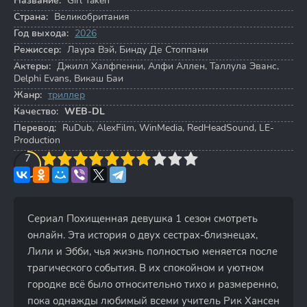
Название:
Girl Taken
Страна:
Великобритания
Год выхода:
2026
Режиссер:
Лаура Вэй
,
Бинду Де Стоппани
Актеры:
Джилл Халфпенни
,
Алфи Аллен
,
Таллула Эванс
,
Delphi Evans
,
Викаш Баи
Жанр:
триллер
Качество:
WEB-DL
Перевод:
RuDub, AlexFilm, WinMedia, RedHeadSound, LE-
Production
3
4
7
5
6
7
8
9
10
Сериал Похищенная девушка 1 сезон смотреть
онлайн. Эта история о двух сестрах-близнецах,
Лили и Эбби, чья жизнь полностью меняется после
трагического события. В их спокойном и уютном
городке всё было относительно тихо и размеренно,
пока однажды любимый всеми учитель Рик Хансен