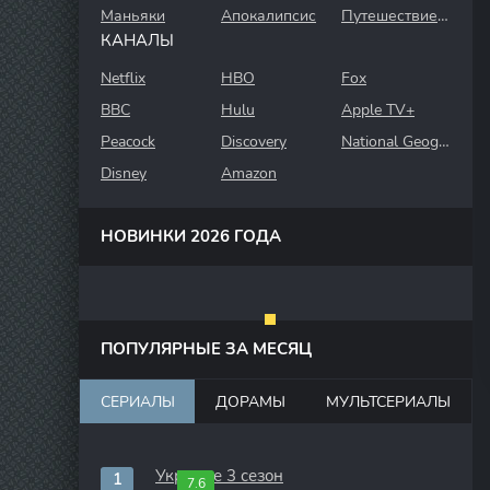
Маньяки
Апокалипсис
Путешествие во времени
КАНАЛЫ
Netflix
HBO
Fox
BBC
Hulu
Apple TV+
Peacock
Discovery
National Geographic
Disney
Amazon
НОВИНКИ 2026 ГОДА
ПОПУЛЯРНЫЕ ЗА МЕСЯЦ
СЕРИАЛЫ
ДОРАМЫ
МУЛЬТСЕРИАЛЫ
Укрытие 3 сезон
7.6