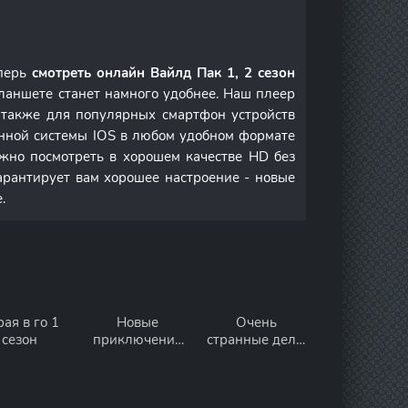
еперь
смотреть онлайн Вайлд Пак 1, 2 сезон
ланшете станет намного удобнее. Наш плеер
а также для популярных смартфон устройств
онной системы IOS в любом удобном формате
но посмотреть в хорошем качестве HD без
арантирует вам хорошее настроение - новые
.
ая в го 1
Новые
Очень
сезон
приключения
странные дела:
старой
Истории из 85-
Кристин 5
го 1 сезон
сезон