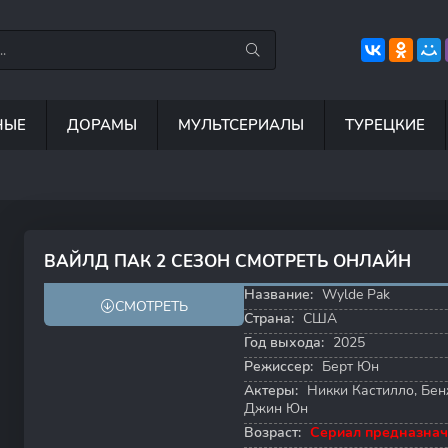
НЫЕ
ДОРАМЫ
МУЛЬТСЕРИАЛЫ
ТУРЕЦКИЕ
7.5
8.8
6.7
8
ВАЙЛД ПАК 2 СЕЗОН СМОТРЕТЬ ОНЛАЙН
8.2
Название:
Wylde Pak
СМОТРЕТЬ
Страна:
США
Год выхода:
2025
Режиссер:
Берт Юн
Актеры:
Никки Кастилло
,
Бен
Джин Юн
Возраст:
Сериал предназнач