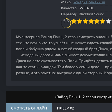
Жанр:
комедия
семейный
Качество:
WEB-DL
Перевод:
Blackbird Sound
60
1
2
3
5.5
4
5
6
7
8
9
10
Мультсериал Вайлд Пак 1, 2 сезон смотреть онлайн. 
тех, кто вечно что-то узнаёт и не может сидеть споко
папа и бабушка рядом. А вот её сводный брат Джек, 
— чемоданы, дороги, мама снимает документалки и по
Джек на лето оказывается у Лили. Придётся делить п
как-то стать командой. Тем более у семьи дело — пр
разные, и это заметно: Америка с одной стороны, Коре
«Вайлд Пак» 1, 2 сезон смотри
СМОТРЕТЬ ОНЛАЙН
ПЛЕЕР #2