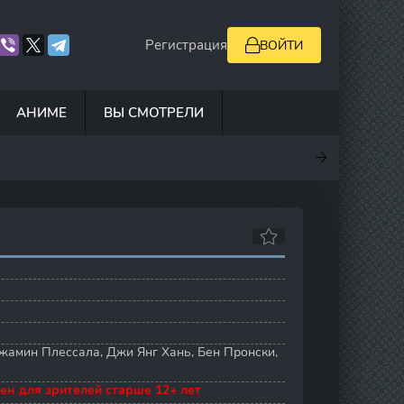
Регистрация
ВОЙТИ
АНИМЕ
ВЫ СМОТРЕЛИ
.5
7
10
6.9
жамин Плессала
,
Джи Янг Хань
,
Бен Пронски
,
ен для зрителей старше 12+ лет