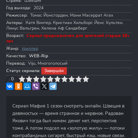
Страна:
Швеция
Год выхода:
2024
Режиссер:
Томас Йонсгорден
,
Мани Масеррат Агах
Актеры:
Катя Винтер
,
Кристиан Хильборг
,
Йенс Хультен
,
Линус Вальгрен
,
Хелена Аф Сандеберг
Возраст:
Сериал предназначен для зрителей старше 18+
лет
Жанр:
триллер
Качество:
WEB-Rip
Перевод:
Viju, Многоголосый
Статус сериала:
Завершён
3
4
0
5
6
7
8
9
10
Сериал Мафия 1 сезон смотреть онлайн. Швеция в
девяностых — время странное и нервное. Радован
Якович тогда был никем: денег нет, перспектив
тоже. А потом подсел на «золотую жилу» — потоки
контрабандных сигарет, быстрый кэш, новые связи.