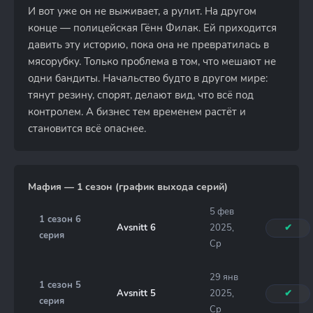
И вот уже он не выживает, а рулит. На другом
конце — полицейская Гённ Филак. Ей приходится
давить эту историю, пока она не превратилась в
мясорубку. Только проблема в том, что мешают не
одни бандиты. Начальство будто в другом мире:
тянут резину, спорят, делают вид, что всё под
контролем. А бизнес тем временем растёт и
становится всё опаснее.
Мафия — 1 сезон (график выхода серий)
5 фев
1 сезон 6
Avsnitt 6
2025,
✔
серия
Ср
29 янв
1 сезон 5
Avsnitt 5
2025,
✔
серия
Ср