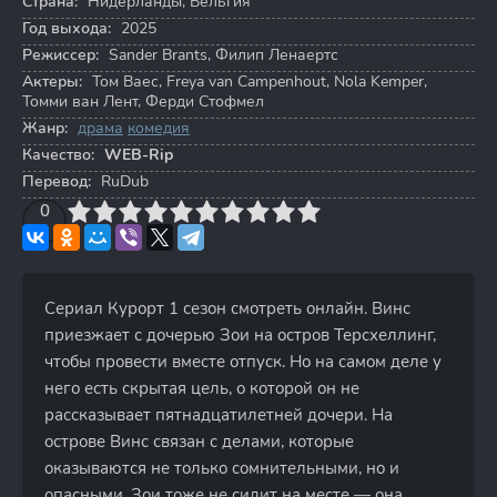
Страна:
Нидерланды, Бельгия
Год выхода:
2025
Режиссер:
Sander Brants
,
Филип Ленаертс
Актеры:
Том Ваес
,
Freya van Campenhout
,
Nola Kemper
,
Томми ван Лент
,
Ферди Стофмел
Жанр:
драма
комедия
Качество:
WEB-Rip
Перевод:
RuDub
3
4
0
5
6
7
8
9
10
Сериал Курорт 1 сезон смотреть онлайн. Винс
приезжает с дочерью Зои на остров Терсхеллинг,
чтобы провести вместе отпуск. Но на самом деле у
него есть скрытая цель, о которой он не
рассказывает пятнадцатилетней дочери. На
острове Винс связан с делами, которые
оказываются не только сомнительными, но и
опасными. Зои тоже не сидит на месте — она