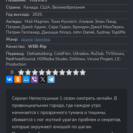
Название:
Wayward
Страна:
Канада, США, Великобритания
Год выхода:
2025
Актеры:
Мэй Мартин
,
Тони Коллетт
,
Аливия Элин Линд
,
Патрик Джей Адамс
,
Сара Гадон
,
Брэндон Джей МакЛарен
,
Патрик Галлахер
,
Джошуа Клоуз
,
John Daniel
,
Sydney Topliffe
Жанр:
драма
триллер
Качество:
WEB-Rip
Перевод:
Deltadubbing, ColdFilm, Ultradox, RuDub, TVShows,
RedHeadSound, HDRezka Studio, DAблин, Viruse Project, LE-
Production
3
4
0
5
6
7
8
9
10
Сериал Непослушные 1 сезон смотреть онлайн. В
провинциальном городе, где каждое утро
начинается с прозрачного тумана и тишины,
сбивается с ног жуткий ураган проблем и секретов,
которые окружают юношей по шагам.