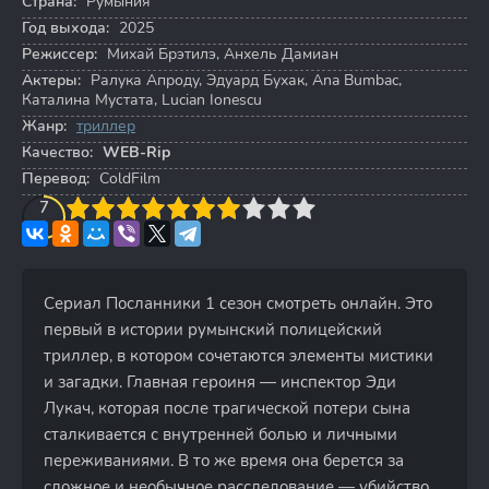
Страна:
Румыния
Год выхода:
2025
Режиссер:
Михай Брэтилэ
,
Анхель Дамиан
Актеры:
Ралука Апроду
,
Эдуард Бухак
,
Ana Bumbac
,
Каталина Мустата
,
Lucian Ionescu
Жанр:
триллер
Качество:
WEB-Rip
Перевод:
ColdFilm
3
4
7
5
6
7
8
9
10
Сериал Посланники 1 сезон смотреть онлайн. Это
первый в истории румынский полицейский
триллер, в котором сочетаются элементы мистики
и загадки. Главная героиня — инспектор Эди
Лукач, которая после трагической потери сына
сталкивается с внутренней болью и личными
переживаниями. В то же время она берется за
сложное и необычное расследование — убийство,