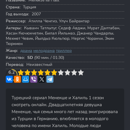
Название:
Menekse ile Halil
Страна:
Турция
Год выхода:
2007
Режиссер:
Атилла Ченгиз
,
Улуч Байрактар
Актеры:
Кыванч Татлытуг
,
Седеф Авджи
,
Мурат Далтабан
,
Хасан Кючюкчетин
,
Билал Йильмаз
,
Джанер Чандарлы
,
Мехмет Чевик
,
Йылдыз Кюльтюр
,
Нергис Чоракчи
,
Экин
Тюркмен
Жанр:
драма
мелодрама
триллер
Качество:
SD
(90 мин. / 01:30)
Перевод:
Неизвестный
3
6.2
4
5
6
7
8
9
10
Турецкий сериал Менекше и Халиль 1 сезон
смотреть онлайн. Двадцатилетняя девушка
Менекше, чья семья много лет назад эмигрировала
из Турции в Германию, влюбляется в молодого
человека по имени Халиль. Молодые люди