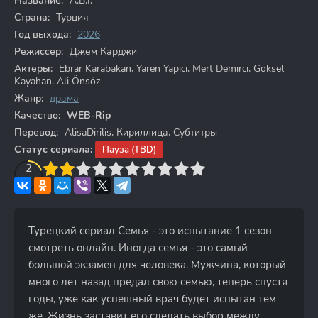
Название:
A.B.I.
Страна:
Турция
Год выхода:
2026
Режиссер:
Джем Карджи
Актеры:
Ebrar Karabakan
,
Yaren Yapici
,
Mert Demirci
,
Göksel
Kayahan
,
Ali Önsöz
Жанр:
драма
Качество:
WEB-Rip
Перевод:
AlisaDirilis, Кириллица, Субтитры
Статус сериала:
Пауза (TBD)
3
4
2
5
6
7
8
9
10
Турецкий сериал Семья - это испытание 1 сезон
смотреть онлайн. Иногда семья - это самый
большой экзамен для человека. Мужчина, который
много лет назад предал свою семью, теперь спустя
годы, уже как успешный врач будет испытан тем
же. Жизнь заставит его сделать выбор между