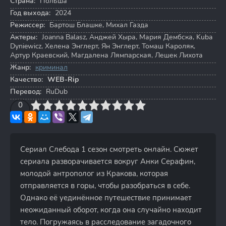
Страна:
Польша
Год выхода:
2024
Режиссер:
Бартош Блашке
,
Михал Газда
Актеры:
Joanna Balasz
,
Анджей Хыра
,
Мария Дембска
,
Kuba
Dyniewicz
,
Хелена Энглерт
,
Ян Энглерт
,
Томаш Кароляк
,
Артур Краевский
,
Магдалена Лямпарская
,
Лешек Лихота
Жанр:
криминал
Качество:
WEB-Rip
Перевод:
RuDub
3
4
0
5
6
7
8
9
10
Сериал Слебода 1 сезон смотреть онлайн. Сюжет
сериала разворачивается вокруг Анки Серафин,
молодой антрополог из Кракова, которая
отправляется в горы, чтобы разобраться в себе.
Однако её уединённое путешествие принимает
неожиданный оборот, когда она случайно находит
тело. Погружаясь в расследование загадочного