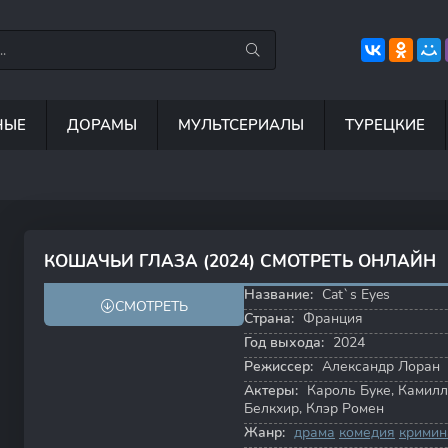
НЫЕ
ДОРАМЫ
МУЛЬТСЕРИАЛЫ
ТУРЕЦКИЕ
7.5
8.8
6.7
8
КОШАЧЬИ ГЛАЗА (2024) СМОТРЕТЬ ОНЛАЙН
Название:
Cat`s Eyes
СМОТРЕТЬ
Страна:
Франция
Год выхода:
2024
Режиссер:
Александр Лоран
Актеры:
Кароль Буке
,
Камилл
Белкхир
,
Клэр Ромен
Жанр:
драма
комедия
кримин