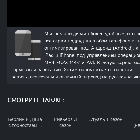
Мы сделали дизайн более удобным, и те
все серии подряд на любом телефоне и п
оптимизирован под Андроид (Android), 
iPad и iPhone, под управлением операци
MP4 MOV, M4V и AVI. Каждую серию мож
тормозов и зависаний. Хотим напомнить что наш сайт г
релизы, все сезоны и отличный перевод на русском языке
СМОТРИТЕ ТАКЖЕ:
Берлин и Дама
Ривьера 3
Этуаль 1 сезон
с горностаем 2
сезон
Цив
сезон