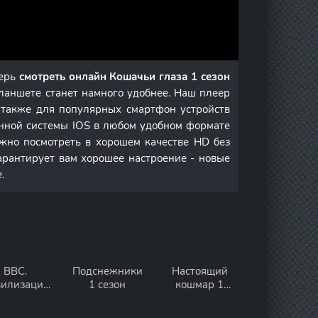
перь
смотреть онлайн Кошачьи глаза 1 сезон
ланшете станет намного удобнее. Наш плеер
а также для популярных смартфон устройств
онной системы IOS в любом удобном формате
но посмотреть в хорошем качестве HD без
арантирует вам хорошее настроение - новые
.
BBC.
Подснежники
Настоящий
илизации
1 сезон
кошмар 1
1 сезон
сезон