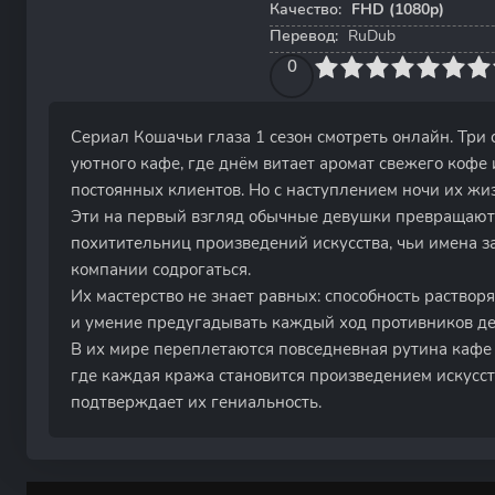
Качество:
FHD (1080p)
Перевод:
RuDub
0
1
2
3
4
0
5
6
7
8
9
10
Сериал Кошачьи глаза 1 сезон смотреть онлайн. Три
уютного кафе, где днём витает аромат свежего коф
постоянных клиентов. Но с наступлением ночи их ж
Эти на первый взгляд обычные девушки превращаютс
похитительниц произведений искусства, чьи имена з
компании содрогаться.
Их мастерство не знает равных: способность раствор
и умение предугадывать каждый ход противников д
В их мире переплетаются повседневная рутина кафе
где каждая кража становится произведением искусс
подтверждает их гениальность.