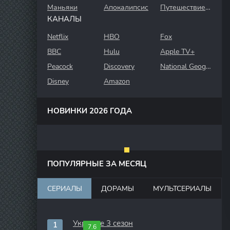
Маньяки
Апокалипсис
Путешествие во времени
КАНАЛЫ
Netflix
HBO
Fox
BBC
Hulu
Apple TV+
Peacock
Discovery
National Geographic
Disney
Amazon
НОВИНКИ 2026 ГОДА
ПОПУЛЯРНЫЕ ЗА МЕСЯЦ
СЕРИАЛЫ
ДОРАМЫ
МУЛЬТСЕРИАЛЫ
Укрытие 3 сезон
7.6