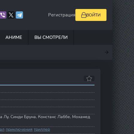
Регистрация
ВОЙТИ
АНИМЕ
ВЫ СМОТРЕЛИ
.5
7
10
6.9
а Лу
,
Синди Бруна
,
Констанс Лаббе
,
Мохамед
ал
приключения
триллер