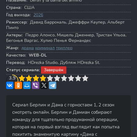
Название:
Berlín y la dama del armiño
Страна:
США
Год выхода:
2026
Режиссер:
Давид Баррокаль
,
Джеффри Каупер
,
Альберт
Пинто
Актеры:
Педро Алонсо
,
Мишель Дженнер
,
Тристан Ульоа
,
Бегонья Варгас
,
Хулио Пенья Фернандес
Жанр:
драма
криминал
триллер
Качество:
WEB-DL
Перевод:
HDrezka Studio, Дубляж HDrezka St.
Статус сериала:
Завершён
3
3.9
4
5
6
7
8
9
10
Сериал Берлин и Дама с горностаем 1, 2 сезон
смотреть онлайн. Берлин и Дамиан собирают
команду для тщательно продуманной операции,
которая на первый взгляд выглядит как попытка
похитить знаменитую картину «Дама с