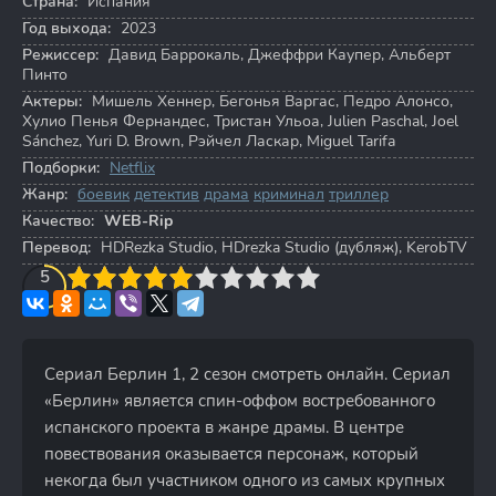
Страна:
Испания
Год выхода:
2023
Режиссер:
Давид Баррокаль
,
Джеффри Каупер
,
Альберт
Пинто
Актеры:
Мишель Хеннер
,
Бегонья Варгас
,
Педро Алонсо
,
Хулио Пенья Фернандес
,
Тристан Ульоа
,
Julien Paschal
,
Joel
Sánchez
,
Yuri D. Brown
,
Рэйчел Ласкар
,
Miguel Tarifa
Подборки:
Netflix
Жанр:
боевик
детектив
драма
криминал
триллер
Качество:
WEB-Rip
Перевод:
HDRezka Studio, HDrezka Studio (дубляж), KerobTV
3
4
5
5
6
7
8
9
10
Сериал Берлин 1, 2 сезон смотреть онлайн. Сериал
«Берлин» является спин-оффом востребованного
испанского проекта в жанре драмы. В центре
повествования оказывается персонаж, который
некогда был участником одного из самых крупных