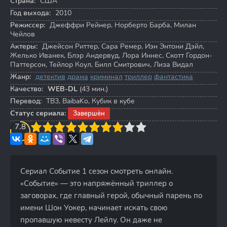
Страна:
США
Год выхода:
2010
Режиссер:
Джеффри Рейнер
,
Норберто Барба
,
Милан
Чейлов
Актеры:
Джейсон Риттер
,
Сара Ремер
,
Иэн Энтони Дэйл
,
Желько Иванек
,
Блэр Андервуд
,
Лора Иннес
,
Скотт Гордон-
Паттерсон
,
Тейлор Коул
,
Билл Смитрович
,
Лиза Видал
Жанр:
детектив
драма
криминал
триллер
фантастика
Качество:
WEB-DL
(43 мин.)
Перевод:
ТВ3, BaibaKo, Кубик в кубе
Статус сериала:
Завершён
3
7.8
4
5
6
7
8
9
10
Сериал Событие 1 сезон смотреть онлайн.
«Событие» — это напряжённый триллер о
заговорах, где главный герой, обычный парень по
имени Шон Уокер, начинает искать свою
пропавшую невесту Лейлу. Он даже не