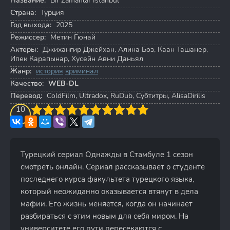
Название:
Bir Zamanlar Istanbul
Страна:
Турция
Год выхода:
2025
Режиссер:
Метин Гюнай
Актеры:
Джихангир Джейхан
,
Алина Боз
,
Каан Ташанер
,
Ипек Карапынар
,
Хусейн Авни Даньял
Жанр:
история
криминал
Качество:
WEB-DL
Перевод:
ColdFilm, Ultradox, RuDub, Субтитры, AlisaDirilis
3
4
10
5
6
7
8
9
10
Турецкий сериал Однажды в Стамбуле 1 сезон
смотреть онлайн. Сериал рассказывает о студенте
последнего курса факультета турецкого языка,
который неожиданно оказывается втянут в дела
мафии. Его жизнь меняется, когда он начинает
разбираться с этим новым для себя миром. На
университете его пути пересекаются с