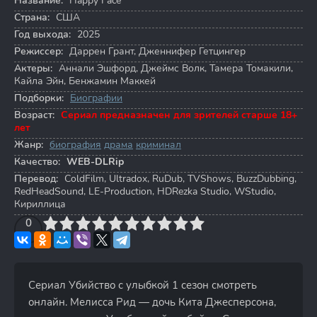
Название:
Happy Face
Страна:
США
Год выхода:
2025
Режиссер:
Даррен Грант
,
Дженнифер Гетцингер
Актеры:
Аннали Эшфорд
,
Джеймс Волк
,
Тамера Томакили
,
Кайла Эйн
,
Бенжамин Маккей
Подборки:
Биографии
Возраст:
Сериал предназначен для зрителей старше 18+
лет
Жанр:
биография
драма
криминал
Качество:
WEB-DLRip
Перевод:
ColdFilm, Ultradox, RuDub, TVShows, BuzzDubbing,
RedHeadSound, LE-Production, HDRezka Studio, WStudio,
Кириллица
3
4
0
5
6
7
8
9
10
Сериал Убийство с улыбкой 1 сезон смотреть
онлайн. Мелисса Рид — дочь Кита Джесперсона,