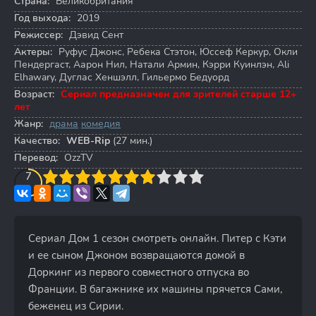
Страна:
Великобритания
Год выхода:
2019
Режиссер:
Дэвид Сент
Актеры:
Руфус Джонс
,
Ребека Стэтон
,
Юссеф Керкур
,
Окли
Пендергаст
,
Аарон Нил
,
Натали Армин
,
Кэрри Куинлэн
,
Ali
Elhawary
,
Дуглас Хеншэлл
,
Гильермо Бедуорд
Возраст:
Сериал предназначен для зрителей старше 12+
лет
Жанр:
драма
комедия
Качество:
WEB-Rip
(27 мин.)
Перевод:
OzzTV
3
4
7
5
6
7
8
9
10
Сериал Дом 1 сезон смотреть онлайн. Питер с Кэти
и ее сыном Джоном возвращаются домой в
Доркинг из первого совместного отпуска во
Франции. В багажнике их машины прячется Сами,
беженец из Сирии.