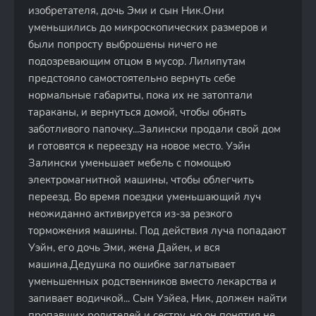
изобретателя, дочь Эми и сын Ник.Они
уменьшились до микроскопических размеров и
были попросту выброшены ничего не
подозревающим отцом в мусор. Лилипутам
предстояло самостоятельно вернуть себе
нормальные габариты, пока их не затоптали
тараканы, и вернуться домой, чтобы обнять
заботливого папочку...Залински продали свой дом
и готовятся к переезду на новое место. Уэйн
Залински уменьшает мебель с помощью
электромагнитной машины, чтобы облегчить
переезд. Во время поездки уменьшающий луч
неожиданно активируется из-за резкого
торможения машины. Под действия луча попадают
Уэйн, его дочь Эми, жена Дайен, и вся
машина.Дедушка по ошибке заглатывает
уменьшенных родственников вместо лекарства и
запивает водичкой... Сын Уэйеа, Ник, должен найти
пропавших родителей и сестру, но он понятия не