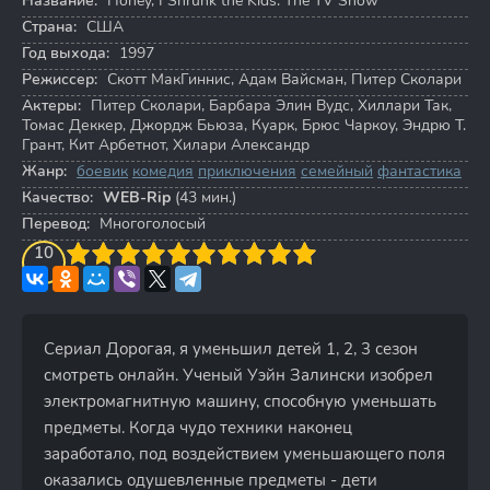
Название:
Honey, I Shrunk the Kids: The TV Show
Страна:
США
Год выхода:
1997
Режиссер:
Скотт МакГиннис
,
Адам Вайсман
,
Питер Сколари
Актеры:
Питер Сколари
,
Барбара Элин Вудс
,
Хиллари Так
,
Томас Деккер
,
Джордж Бьюза
,
Куарк
,
Брюс Чаркоу
,
Эндрю Т.
Грант
,
Кит Арбетнот
,
Хилари Александр
Жанр:
боевик
комедия
приключения
семейный
фантастика
Качество:
WEB-Rip
(43 мин.)
Перевод:
Многоголосый
3
4
10
5
6
7
8
9
10
Сериал Дорогая, я уменьшил детей 1, 2, 3 сезон
смотреть онлайн. Ученый Уэйн Залински изобрел
электромагнитную машину, способную уменьшать
предметы. Когда чудо техники наконец
заработало, под воздействием уменьшающего поля
оказались одушевленные предметы - дети