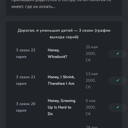
имеет, где их искать...
Дорогая, я уменьшил детей — 3 сезон (график
выхода серий)
20 мая
3 сезон 22
Honey,
2000,
✔
серия
Whodunit?
Сб
13 мая
3 сезон 21
Honey, I Shrink,
2000,
✔
серия
Therefore I Am
Сб
Honey, Growing
6 мая
3 сезон 20
Up Is Hard to
2000,
✔
серия
Do
Сб
29 апр