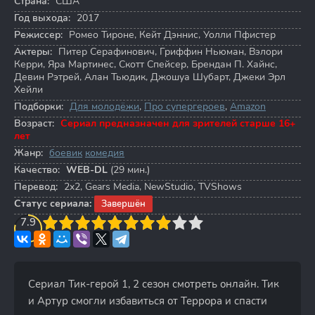
Страна:
США
Год выхода:
2017
Режиссер:
Ромео Тироне
,
Кейт Дэннис
,
Уолли Пфистер
Актеры:
Питер Серафинович
,
Гриффин Ньюман
,
Вэлори
Керри
,
Яра Мартинес
,
Скотт Спейсер
,
Брендан П. Хайнс
,
Девин Рэтрей
,
Алан Тьюдик
,
Джошуа Шубарт
,
Джеки Эрл
Хейли
Подборки:
Для молодёжи
,
Про супергероев
,
Amazon
Возраст:
Сериал предназначен для зрителей старше 16+
лет
Жанр:
боевик
комедия
Качество:
WEB-DL
(29 мин.)
Перевод:
2x2, Gears Media, NewStudio, TVShows
Статус сериала:
Завершён
3
7.9
4
5
6
7
8
9
10
Сериал Тик-герой 1, 2 сезон смотреть онлайн. Тик
и Артур смогли избавиться от Террора и спасти