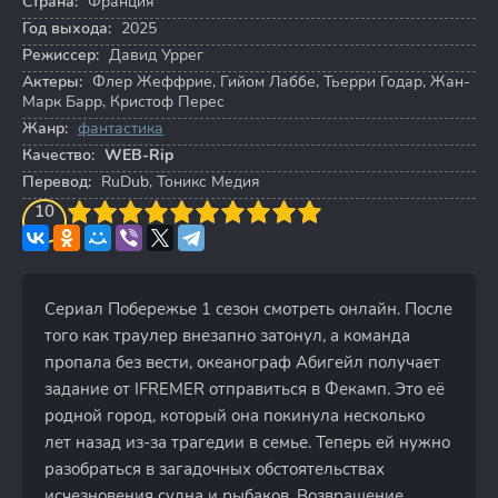
Страна:
Франция
Год выхода:
2025
Режиссер:
Давид Уррег
Актеры:
Флер Жеффрие
,
Гийом Лаббе
,
Тьерри Годар
,
Жан-
Марк Барр
,
Кристоф Перес
Жанр:
фантастика
Качество:
WEB-Rip
Перевод:
RuDub, Тоникс Медия
3
4
10
5
6
7
8
9
10
Сериал Побережье 1 сезон смотреть онлайн. После
того как траулер внезапно затонул, а команда
пропала без вести, океанограф Абигейл получает
задание от IFREMER отправиться в Фекамп. Это её
родной город, который она покинула несколько
лет назад из-за трагедии в семье. Теперь ей нужно
разобраться в загадочных обстоятельствах
исчезновения судна и рыбаков. Возвращение