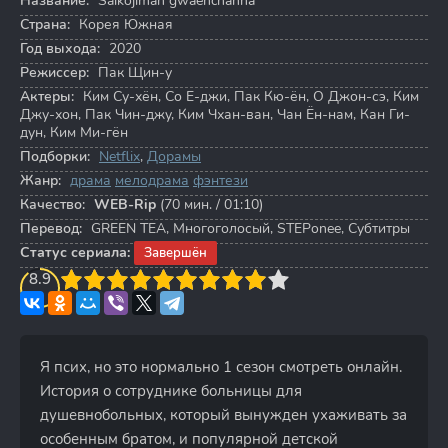
Название:
Saikojiman gwaenchanha
Страна:
Корея Южная
Год выхода:
2020
Режиссер:
Пак Щин-у
Актеры:
Ким Су-хён
,
Со Е-джи
,
Пак Кю-ён
,
О Джон-сэ
,
Ким
Джу-хон
,
Пак Чин-джу
,
Ким Чхан-ван
,
Чан Ён-нам
,
Кан Ги-
дун
,
Ким Ми-гён
Подборки:
Netflix
,
Дорамы
Жанр:
драма
мелодрама
фэнтези
Качество:
WEB-Rip
(70 мин. / 01:10)
Перевод:
GREEN TEA, Многоголосый, STEPonee, Субтитры
Статус сериала:
Завершён
3
8.9
4
5
6
7
8
9
10
Я псих, но это нормально 1 сезон смотреть онлайн.
История о сотруднике больницы для
душевнобольных, который вынужден ухаживать за
особенным братом, и популярной детской