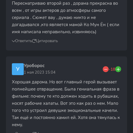
Пересматриваю второй раз , дорама прекрасна во
всем , от игры актеров до атмосферы самого
сериала . Сюжет вау , думаю никто и не
догадывался ,кто является мамой Ко Мун Ён ( если
имя написала неправильно, извиняюсь)
Ответить
Цитировать
Уроборос
У
-18
1 мая 2023 15:04
Хорошая дарома. Но вот главный герой вызывает
полнейшее отвращение. Была гениальная фраза в
фильме: почему те кто должен ходить в рубашках,
носят рабочие халаты. Вот это как раз о нем. Мало
того что устроил девушке эмоциональные качели.
Так ещё и постоянно хамил ей. Хотя она тянулась к
нему.