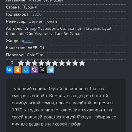
Название:
Masumiyet Müzesi
Страна:
Турция
Год выхода:
2026
Режиссер:
Зейнеп Гюнай
Актеры:
Энвер Хусреволу
,
Селахаттин Пашалы
,
Eylül
Kandemir
,
Ойя Унустасы
,
Тильбе Саран
Жанр:
драма
Качество:
WEB-DL
Перевод:
ColdFilm
3
4
0
5
6
7
8
9
10
Турецкий сериал Музей невинности 1 сезон
смотреть онлайн. Кемаль, выходец из богатой
стамбульской семьи, после случайной встречи в
1970-х годах начинает одержимо ухаживать за
своей дальней родственницей Фюсун, собирая ее
личные вещи в знак своей любви.