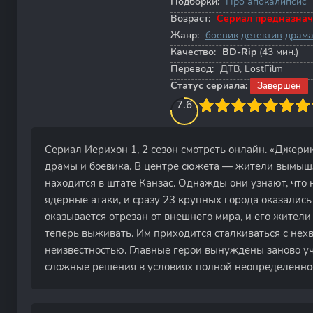
Подборки:
Про апокалипсис
Возраст:
Сериал предназнач
Жанр:
боевик
детектив
драм
Качество:
BD-Rip
(43 мин.)
Перевод:
ДТВ, LostFilm
Статус сериала:
Завершён
80
1
2
3
7.6
4
5
6
7
8
9
10
Сериал Иерихон 1, 2 сезон смотреть онлайн. «Джери
драмы и боевика. В центре сюжета — жители вымыш
находится в штате Канзас. Однажды они узнают, чт
ядерные атаки, и сразу 23 крупных города оказалис
оказывается отрезан от внешнего мира, и его жители
теперь выживать. Им приходится сталкиваться с нехв
неизвестностью. Главные герои вынуждены заново уч
сложные решения в условиях полной неопределенно