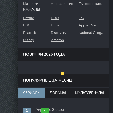
Маньяки
Апокалипсис
Путешествие во времени
КАНАЛЫ
Netflix
HBO
Fox
BBC
Hulu
Apple TV+
Peacock
Discovery
National Geographic
Disney
Amazon
НОВИНКИ 2026 ГОДА
ПОПУЛЯРНЫЕ ЗА МЕСЯЦ
СЕРИАЛЫ
ДОРАМЫ
МУЛЬТСЕРИАЛЫ
Укрытие 3 сезон
7.6