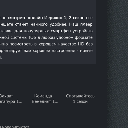
перь
смотреть онлайн Иерихон 1, 2 сезон
все
ншете станет намного удобнее. Наш плеер
а также для популярных смартфон устройств
онной системы IOS в любом удобном формате
но посмотреть в хорошем качестве HD без
арантирует вам хорошее настроение - новые
.
Захват
Команда
Спотыкайтесь
нгапура 1
Бенедикт 1
1 сезон
сезон
сезон
и модерируются