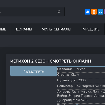
НЫЕ
ДОРАМЫ
МУЛЬТСЕРИАЛЫ
ТУРЕЦКИЕ
7.5
8.8
8.4
ИЕРИХОН 2 СЕЗОН СМОТРЕТЬ ОНЛАЙН
7.6
7.9
Название:
Jericho
СМОТРЕТЬ
Страна:
США
Год выхода:
2006
Режиссер:
Гай Норман Би
,
Сэ
Актеры:
Скит Ульрих
,
Ленни 
Бейер
,
Эйприл Паркер
,
Алиси
Джералд МакРэйни