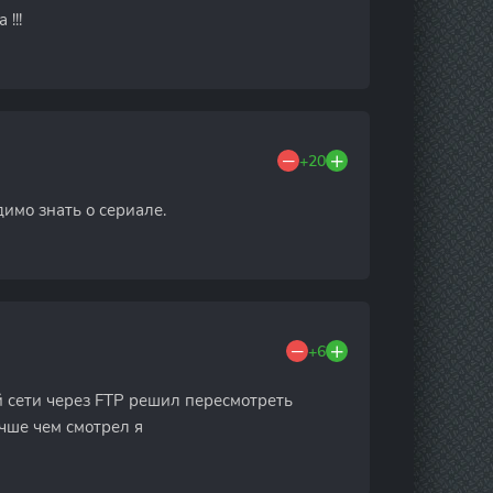
!!!
+20
димо знать о сериале.
+6
й сети через FTP решил пересмотреть
чше чем смотрел я