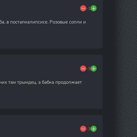
-1
ба, в постапкалипсисе. Розовые сопли и
-3
 них там трындец, а бабка продолжает
-3