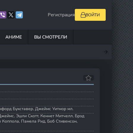
Регистрация
ВОЙТИ
АНИМЕ
ВЫ СМОТРЕЛИ
7
6.9
5
0
нфорд Букставер
,
Джеймс Уитмор мл.
Джеймс
,
Эшли Скотт
,
Кеннет Митчелл
,
Брэд
я Коппола
,
Памела Рид
,
Боб Стивенсон
,