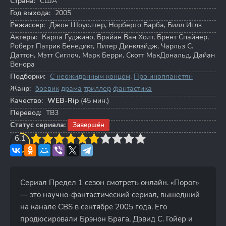
Страна:
США
Год выхода:
2005
Режиссер:
Джон Шоуолтер
,
Норберто Барба
,
Билл Иглз
Актеры:
Карла Гуджино
,
Брайан Ван Холт
,
Брент Спайнер
,
Роберт Патрик Бенедикт
,
Питер Динклэйдж
,
Чарльз С.
Даттон
,
Мэтт Сиглоч
,
Марк Берри
,
Скотт МакДональд
,
Дайан
Венора
Подборки:
С неожиданным концом
,
Про инопланетян
Жанр:
боевик
драма
триллер
фантастика
Качество:
WEB-Rip
(45 мин.)
Перевод:
ТВ3
Статус сериала:
Завершён
3
6.1
4
5
6
7
8
9
10
Сериал Предел 1 сезон смотреть онлайн. «Порог»
— это научно-фантастический сериал, вышедший
на канале CBS в сентябре 2005 года. Его
продюсировали Брэнон Брага, Дэвид С. Гойер и