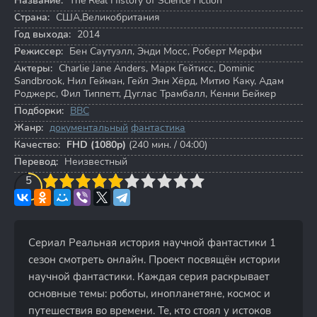
Название:
The Real History of Science Fiction
Страна:
США,Великобритания
Год выхода:
2014
Режиссер:
Бен Саутуэлл
,
Энди Мосс
,
Роберт Мерфи
Актеры:
Charlie Jane Anders
,
Марк Гейтисс
,
Dominic
Sandbrook
,
Нил Гейман
,
Гейл Энн Хёрд
,
Митио Каку
,
Адам
Роджерс
,
Фил Типпетт
,
Дуглас Трамбалл
,
Кенни Бейкер
Подборки:
BBC
Жанр:
документальный
фантастика
Качество:
FHD (1080p)
(240 мин. / 04:00)
Перевод:
Неизвестный
3
4
5
5
6
7
8
9
10
Сериал Реальная история научной фантастики 1
сезон смотреть онлайн. Проект посвящён истории
научной фантастики. Каждая серия раскрывает
основные темы: роботы, инопланетяне, космос и
путешествия во времени. Те, кто стоял у истоков