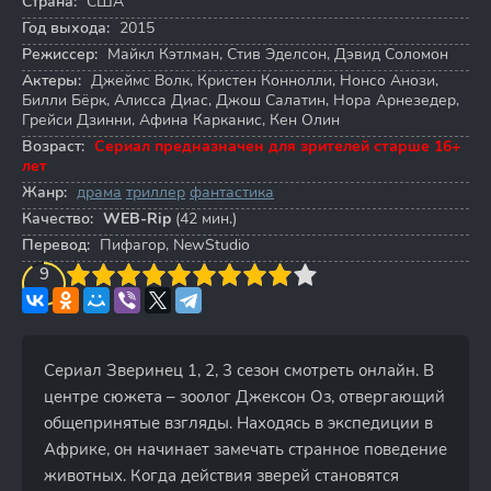
Страна:
США
Год выхода:
2015
Режиссер:
Майкл Кэтлман
,
Стив Эделсон
,
Дэвид Соломон
Актеры:
Джеймс Волк
,
Кристен Коннолли
,
Нонсо Анози
,
Билли Бёрк
,
Алисса Диас
,
Джош Салатин
,
Нора Арнезедер
,
Грейси Дзинни
,
Афина Карканис
,
Кен Олин
Возраст:
Сериал предназначен для зрителей старше 16+
лет
Жанр:
драма
триллер
фантастика
Качество:
WEB-Rip
(42 мин.)
Перевод:
Пифагор, NewStudio
3
4
9
5
6
7
8
9
10
Сериал Зверинец 1, 2, 3 сезон смотреть онлайн. В
центре сюжета – зоолог Джексон Оз, отвергающий
общепринятые взгляды. Находясь в экспедиции в
Африке, он начинает замечать странное поведение
животных. Когда действия зверей становятся