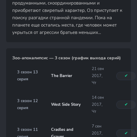
продуманными, скоординированными и
приобретают свирепый характер, Оз приступает к
поиску разгадки странной пандемии. Пока на
планете еще остались места, где человек может
укрыться от агрессии братьев меньших...
Зоо-апокалипсис — 3 сезон (график выхода серий)
21 сен
3 сезон 13
The Barrier
2017,
✔
серия
Чт
14 сен
3 сезон 12
West Side Story
2017,
✔
серия
Чт
7 сен
3 сезон 11
Cradles and
2017,
✔
серия
Graves