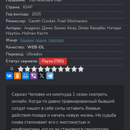
Название:
The Nowhere Man
Страна:
ЮАР
Год выхода:
2025
Режиссер:
Gareth Crocker
,
Fred Wolmarans
Актеры:
Андреас Дэмм
,
Бонко Хоза
,
Dineo Rasedile
,
Нэтари
Наутон
,
Нэйтан Кастл
Жанр:
боевик
драма
триллер
Качество:
WEB-DL
Перевод:
Ultradox
Статус сериала:
Пауза (TBD)
3
4
0
5
6
7
8
9
10
Сериал Человек из ниоткуда 1 сезон смотреть
онлайн. Когда-то давно травмированный бывший
солдат нашел в себе силы оставить боевые
действия позади и начать новую жизнь. Но судьба
снова сталкивает его с жестокостью и
конфликтами, когда он становится свидетелем