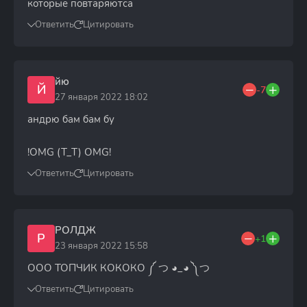
которые повтаряютса
Ответить
Цитировать
йю
Й
-7
27 января 2022 18:02
андрю бам бам бу
!OMG (T_T) OMG!
Ответить
Цитировать
РОЛДЖ
Р
+1
23 января 2022 15:58
ООО ТОПЧИК КОКОКО ༼ つ ◕_◕ ༽つ
Ответить
Цитировать