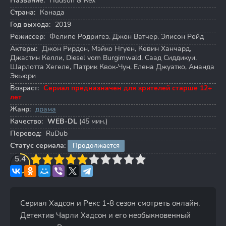
Название:
Hudson & Rex
Страна:
Канада
Год выхода:
2019
Режиссер:
Фелипе Родригез
,
Джон Ватчер
,
Элисон Рейд
Актеры:
Джон Рирдон
,
Мэйко Нгуен
,
Кевин Ханчард
,
Джастин Келли
,
Diesel vom Burgimwald
,
Саад Сиддикуи
,
Шарлотта Хегеле
,
Патрик Квок-Чун
,
Елена Джуатко
,
Аманда
Экьюри
Возраст:
Сериал предназначен для зрителей старше 12+
лет
Жанр:
драма
Качество:
WEB-DL
(45 мин.)
Перевод:
RuDub
Статус сериала:
Продолжается
3
5.4
4
5
6
7
8
9
10
Сериал Хадсон и Рекс 1-8 сезон смотреть онлайн.
Детектив Чарли Хадсон и его необыкновенный