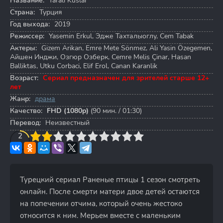
Название:
Yarali Kuslar
Страна:
Турция
Год выхода:
2019
Режиссер:
Yasemin Erkul
,
Эдже Тахталыоглу
,
Cem Tabak
Актеры:
Gizem Arikan
,
Emre Mete Sönmez
,
Ali Yasin Özegemen
,
Айшен Инджи
,
Озгюр Озберк
,
Cemre Melis Çinar
,
Hasan
Balliktas
,
Utku Corbaci
,
Elif Erol
,
Canan Karanlik
Возраст:
Сериал предназначен для зрителей старше 12+
лет
Жанр:
драма
Качество:
FHD (1080p)
(90 мин. / 01:30)
Перевод:
Неизвестный
3
4
2
5
6
7
8
9
10
Турецкий сериал Раненые птицы 1 сезон смотреть
онлайн. После смерти матери двое детей остаются
на попечении отчима, который очень жестоко
относится к ним. Мерьем вместе с маленьким