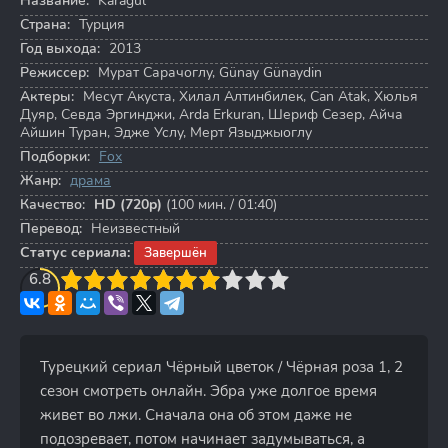
Название:
Karagul
Страна:
Турция
Год выхода:
2013
Режиссер:
Мурат Сарачоглу
,
Günay Günaydin
Актеры:
Месут Акуста
,
Хилал Алтинбилек
,
Can Atak
,
Хюлья
Дуяр
,
Севда Эргинджи
,
Arda Erkuran
,
Шериф Сезер
,
Айча
Айшин Туран
,
Эдже Услу
,
Мерт Языджыоглу
Подборки:
Fox
Жанр:
драма
Качество:
HD (720p)
(100 мин. / 01:40)
Перевод:
Неизвестный
Статус сериала:
Завершён
3
6.8
4
5
6
7
8
9
10
Турецкий сериал Чёрный цветок / Чёрная роза 1, 2
сезон смотреть онлайн. Эбра уже долгое время
живет во лжи. Сначала она об этом даже не
подозревает, потом начинает задумываться, а