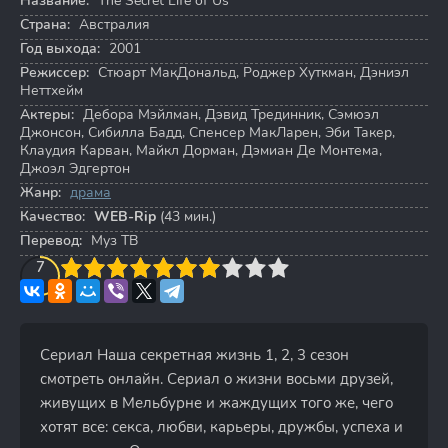
Название:
The Secret Life of Us
Страна:
Австралия
Год выхода:
2001
Режиссер:
Стюарт МакДональд
,
Роджер Хуткман
,
Дэниэл
Неттхейм
Актеры:
Дебора Мэйлман
,
Дэвид Трединник
,
Сэмюэл
Джонсон
,
Сибилла Бадд
,
Спенсер МакЛарен
,
Эби Такер
,
Клаудия Карван
,
Майкл Дорман
,
Дэмиан Де Монтема
,
Джоэл Эдгертон
Жанр:
драма
Качество:
WEB-Rip
(43 мин.)
Перевод:
Муз ТВ
3
4
7
5
6
7
8
9
10
Сериал Наша секретная жизнь 1, 2, 3 сезон
смотреть онлайн. Сериал о жизни восьми друзей,
живущих в Мельбурне и жаждущих того же, чего
хотят все: секса, любви, карьеры, дружбы, успеха и