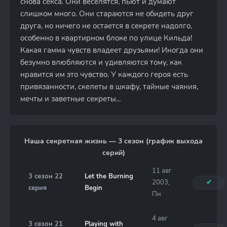
снова секса. Они веселятся, пьют и думают
слишком много. Они стараются не обидеть друг
друга, но ничего не остается в секрете надолго,
особенно в квартирном блоке по улице Кильда!
Какая гамма чувств владеет друзьями! Иногда они
безумно влюбляются и удивляются тому, как
нравится им это чувство. У каждого героя есть
привязанности, скелеты в шкафу, тайные чаяния,
мечты и заветные секреты...
Наша секретная жизнь — 3 сезон (график выхода
серий)
11 авг
3 сезон 22
Let the Burning
2003,
✔
серия
Begin
Пн
4 авг
3 сезон 21
Playing with