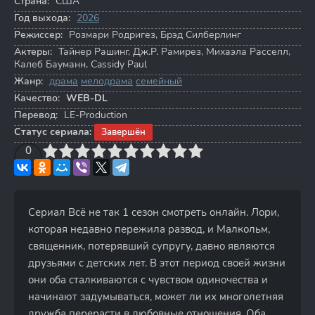
Страна:
США
Год выхода:
2026
Режиссер:
Розмари Родригез
,
Брэд Силберлинг
Актеры:
Тайнер Рашинг
,
Дж.Р. Рамирез
,
Михаэла Расселл
,
Калеб Бауманн
,
Cassidy Paul
Жанр:
драма
мелодрама
семейный
Качество:
WEB-DL
Перевод:
LE-Production
Статус сериала:
Завершён
3
4
0
5
6
7
8
9
10
Сериал Всё не так 1 сезон смотреть онлайн. Лори,
которая недавно пережила развод, и Малкольм,
священник, потерявший супругу, давно являются
друзьями с детских лет. В этот период своей жизни
они оба сталкиваются с чувством одиночества и
начинают задумываться, может ли их многолетняя
дружба перерасти в любовные отношения. Оба