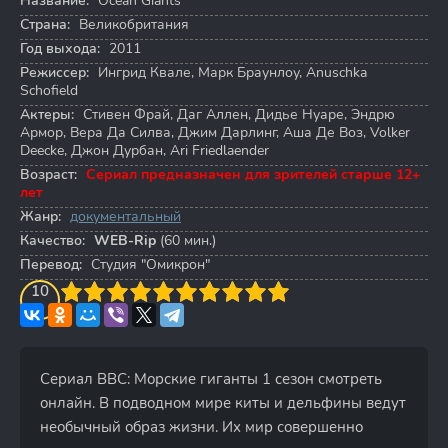
Название:
Ocean Giants
Страна:
Великобритания
Год выхода:
2011
Режиссер:
Ингрид Квале
,
Марк Браунлоу
,
Anuschka
Schofield
Актеры:
Стивен Фрай
,
Даг Аллен
,
Дидье Нуаре
,
Эндрю
Армор
,
Вера Да Силва
,
Джим Дарлинг
,
Аша Де Воз
,
Volker
Deecke
,
Джон Дурбан
,
Ari Friedlaender
Возраст:
Сериал предназначен для зрителей старше 12+
лет
Жанр:
документальный
Качество:
WEB-Rip
(60 мин.)
Перевод:
Студия "Омикрон"
3
4
10
5
6
7
8
9
10
Сериал BBC: Морские гиганты 1 сезон смотреть
онлайн. В подводном мире киты и дельфины ведут
необычный образ жизни. Их мир совершенно