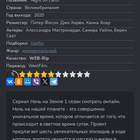
Название:
Night on Earth
Страна:
Великобритания
Год выхода:
2020
Режиссер:
Питер Фисон
,
Джо Харви
,
Ханна Хоар
Актеры:
Алессандра Мастронарди
,
Самира Уайли
,
Берен
Саат
Подборки:
Netflix
Жанр:
документальный
Качество:
WEB-Rip
Перевод:
WestFilm
3
4
5
5
6
7
8
9
10
Сериал Ночь на Земле 1 сезон смотреть онлайн.
Ночь на нашей планете - это совершенно
уникальное время, которое отличается от того, что
происходит в светлое время суток. Проект
предлагает шесть увлекательных эпизодов, в ходе
которых зрители окунутся в рассказ о жизни в