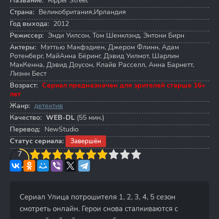
Название:
Ripper Street
Страна:
Великобритания,Ирландия
Год выхода:
2012
Режиссер:
Энди Уилсон
,
Том Шенклэнд
,
Энтони Бирн
Актеры:
Мэттью Макфэдиен
,
Джером Флинн
,
Адам
Ротенберг
,
МайАнна Бёринг
,
Дэвид Уилмот
,
Шарлин
МакКенна
,
Дэвид Доусон
,
Клайв Расселл
,
Анна Барнетт
,
Лиэнн Бест
Возраст:
Сериал предназначен для зрителей старше 16+
лет
Жанр:
детектив
Качество:
WEB-DL
(55 мин.)
Перевод:
NewStudio
Статус сериала:
Завершён
3
4
7
5
6
7
8
9
10
Сериал Улица потрошителя 1, 2, 3, 4, 5 сезон
смотреть онлайн. Герои снова сталкиваются с