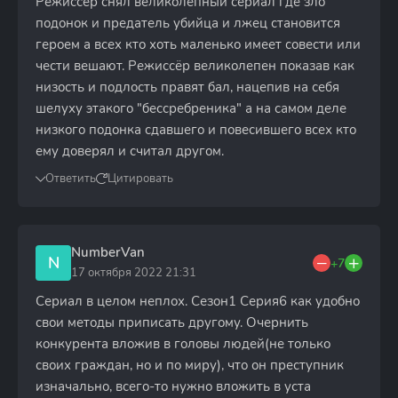
Режиссер снял великолепный сериал где зло
подонок и предатель убийца и лжец становится
героем а всех кто хоть маленько имеет совести или
чести вешают. Режиссёр великолепен показав как
низость и подлость правят бал, нацепив на себя
шелуху этакого "бессребреника" а на самом деле
низкого подонка сдавшего и повесившего всех кто
ему доверял и считал другом.
Ответить
Цитировать
NumberVan
N
+7
17 октября 2022 21:31
Сериал в целом неплох. Сезон1 Серия6 как удобно
свои методы приписать другому. Очернить
конкурента вложив в головы людей(не только
своих граждан, но и по миру), что он преступник
изначально, всего-то нужно вложить в уста