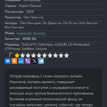
Название:
Bomulseop
Страна:
Корея Южная
Год выхода:
2025
Режиссер:
Чин Чхан-гю
Актеры:
Пак Хён-щик
,
Хо Джун-хо
,
Ли Хэ-ён
,
Хон Хва-ён
,
Юн Сан-хён
Жанр:
криминал
триллер
Качество:
WEB-DL
Перевод:
DubLikTV, Субтитры, AniDUB, LE-Production,
STEPonee, SoftBox, Unicorn
3
4
1
5
6
7
8
9
10
Остров сокровищ 1 сезон смотреть онлайн.
Мужчина, пытаясь выжить, совершает
рискованный поступок и оказывается втянут в
опасную игру против безжалостного противника.
Взломав огромный политический фонд, он
случайно запускает цепочку событий, где теперь